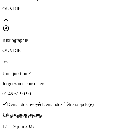
OUVRIR
Bibliographie
OUVRIR
Une question ?
Joignez nos conseillers :
01 45 61 90 90
Demande envoyée
Demandez à être rappelé(e)
1 départ programmé
Vente bientôt ouverte
17 - 19 juin 2027